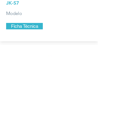
JK-S7
Modelo
Ficha Técnica
COLUNA
ELETRÔNICA